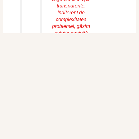
transparente.
Indiferent de
complexitatea
problemei, găsim
soluția potrivită
pentru echipamentul
tău.