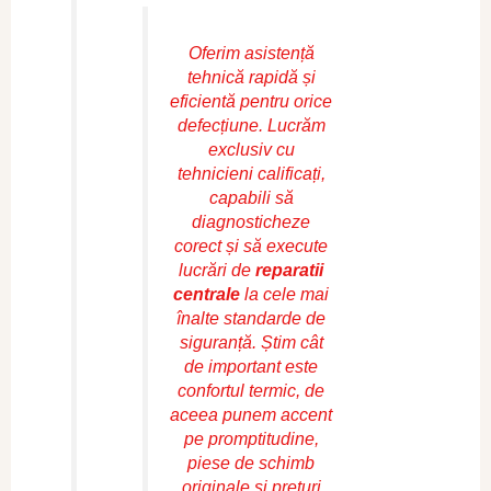
Oferim asistență
tehnică rapidă și
eficientă pentru orice
defecțiune. Lucrăm
exclusiv cu
tehnicieni calificați,
capabili să
diagnosticheze
corect și să execute
lucrări de
reparatii
centrale
la cele mai
înalte standarde de
siguranță. Știm cât
de important este
confortul termic, de
aceea punem accent
pe promptitudine,
piese de schimb
originale și prețuri