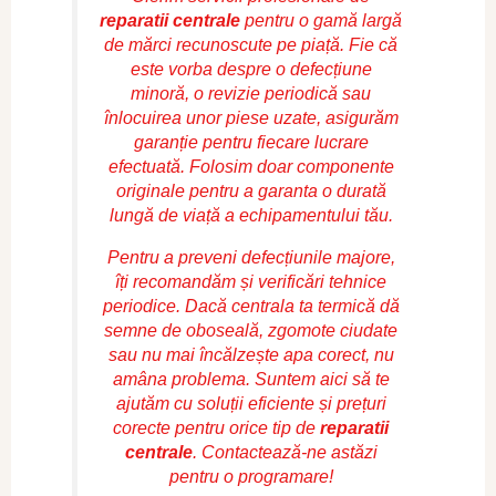
reparatii centrale
pentru o gamă largă
de mărci recunoscute pe piață. Fie că
este vorba despre o defecțiune
minoră, o revizie periodică sau
înlocuirea unor piese uzate, asigurăm
garanție pentru fiecare lucrare
efectuată. Folosim doar componente
originale pentru a garanta o durată
lungă de viață a echipamentului tău.
Pentru a preveni defecțiunile majore,
îți recomandăm și verificări tehnice
periodice. Dacă centrala ta termică dă
semne de oboseală, zgomote ciudate
sau nu mai încălzește apa corect, nu
amâna problema. Suntem aici să te
ajutăm cu soluții eficiente și prețuri
corecte pentru orice tip de
reparatii
centrale
. Contactează-ne astăzi
pentru o programare!