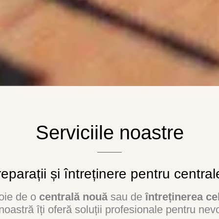
Serviciile noastre
eparații și întreținere pentru centra
voie de o
centrală nouă
sau de
întreținerea ce
oastră îți oferă soluții profesionale pentru nevo