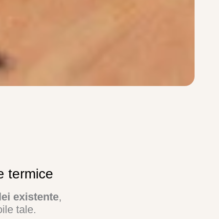
le termice
lei existente
,
ile tale.