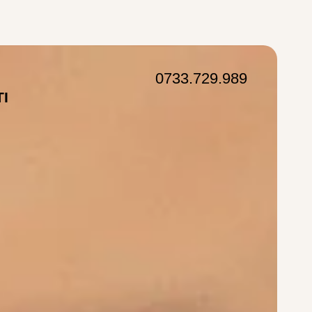
0733.729.989
TI