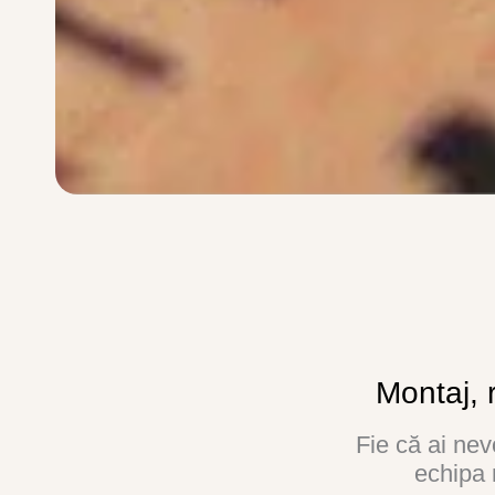
Montaj, r
Fie că ai ne
echipa n